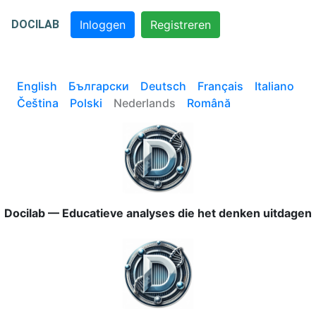
DOCILAB
Inloggen
Registreren
English
Български
Deutsch
Français
Italiano
Čeština
Polski
Nederlands
Română
Docilab — Educatieve analyses die het denken uitdagen