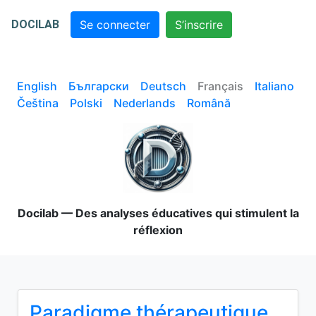
DOCILAB
Se connecter
S’inscrire
English
Български
Deutsch
Français
Italiano
Čeština
Polski
Nederlands
Română
Docilab — Des analyses éducatives qui stimulent la
réflexion
Paradigme thérapeutique