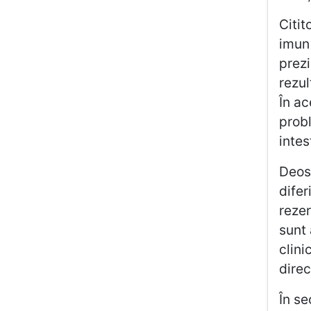
Citit
imun 
prezi
rezul
În ac
probl
intest
Deose
difer
rezer
sunt 
clini
dire
În se