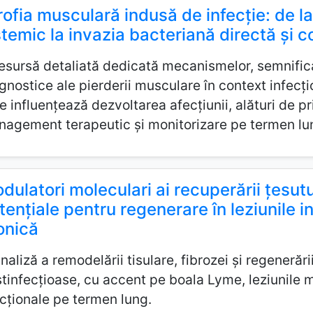
rofia musculară indusă de infecție: de l
stemic la invazia bacteriană directă și 
esursă detaliată dedicată mecanismelor, semnificaț
gnostice ale pierderii musculare în context infecțio
e influențează dezvoltarea afecțiunii, alături de pr
agement terapeutic și monitorizare pe termen lu
dulatori moleculari ai recuperării țesutu
tențiale pentru regenerare în leziunile i
onică
naliză a remodelării tisulare, fibrozei și regenerării
tinfecțioase, cu accent pe boala Lyme, leziunile 
cționale pe termen lung.