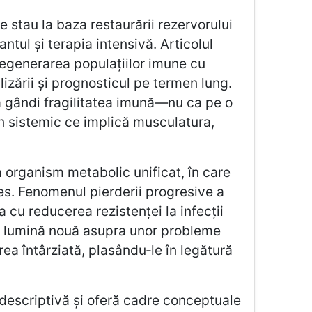
e stau la baza restaurării rezervorului
tul și terapia intensivă. Articolul
regenerarea populațiilor imune cu
lizării și prognosticul pe termen lung.
a gândi fragilitatea imună—nu ca pe o
n sistemic ce implică musculatura,
 organism metabolic unificat, în care
tres. Fenomenul pierderii progresive a
ia cu reducerea rezistenței la infecții
 o lumină nouă asupra unor probleme
ea întârziată, plasându‑le în legătură
a descriptivă și oferă cadre conceptuale