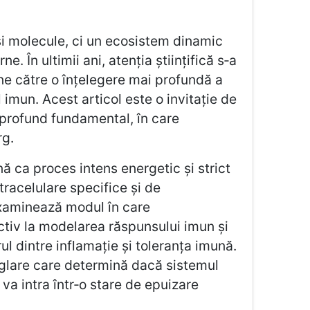
și molecule, ci un ecosistem dinamic
. În ultimii ani, atenția științifică s‑a
une către o înțelegere mai profundă a
mun. Acest articol este o invitație de
r profund fundamental, în care
rg.
ă ca proces intens energetic și strict
tracelulare specifice și de
 examinează modul în care
tiv la modelarea răspunsului imun și
l dintre inflamație și toleranța imună.
glare care determină dacă sistemul
va intra într‑o stare de epuizare