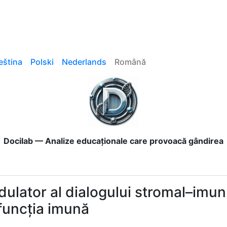
eština
Polski
Nederlands
Română
Docilab — Analize educaționale care provoacă gândirea
ulator al dialogului stromal–imun:
funcția imună