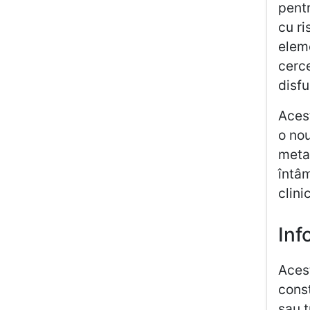
pentr
cu ri
eleme
cerce
disfu
Acest
o nou
metab
întâ
clini
Inf
Acest
const
sau t