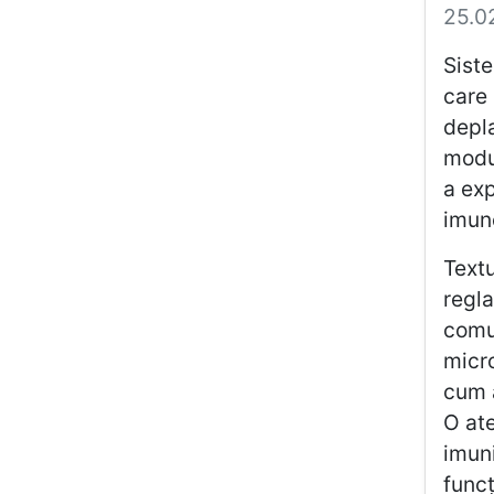
25.0
Siste
care 
depla
modul
a exp
imuno
Textu
regla
comun
micro
cum a
O at
imuni
funcț