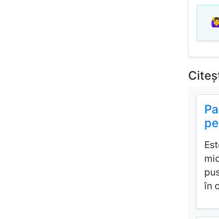
🙋‍
Citeș
Pa
pe
Est
mic
pus
în 