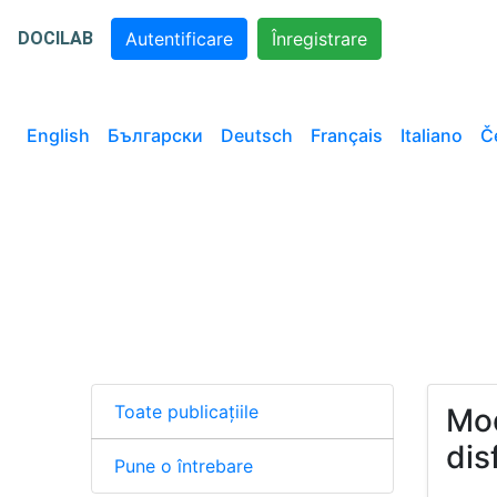
DOCILAB
Autentificare
Înregistrare
English
Български
Deutsch
Français
Italiano
Č
Toate publicațiile
Mod
dis
Pune o întrebare