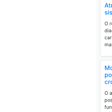
At
si
O r
dia
car
man
Mo
po
cr
O a
pos
fun