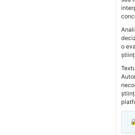
inter
conce
Anali
deciz
o eva
științ
Textu
Autor
necor
știin
platf
