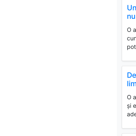
Un
nu
O a
cun
pot
De
lim
O a
și 
ade