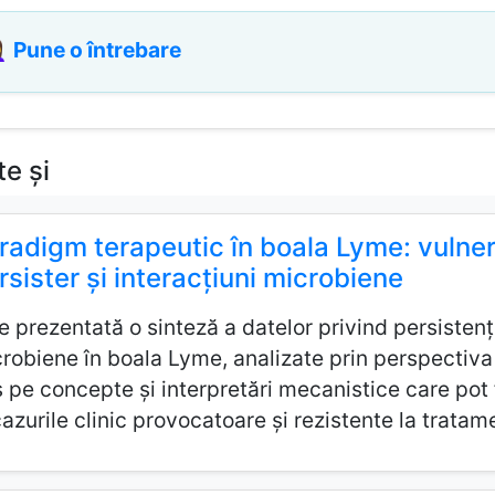
♀️
Pune o întrebare
te și
radigm terapeutic în boala Lyme: vulner
rsister și interacțiuni microbiene
e prezentată o sinteză a datelor privind persistența,
robiene în boala Lyme, analizate prin perspectiva
 pe concepte și interpretări mecanistice care pot f
cazurile clinic provocatoare și rezistente la tratam