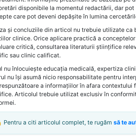
pretări disponibile la momentul redactării, dar pot 
pte care pot deveni depășite în lumina cercetărilo
za și concluziile din articol nu trebuie utilizate 
iilor clinice. Orice aplicare practică a conceptelo
luare critică, consultarea literaturii științifice re
ific sau clinic calificat.
l nu înlocuiește educația medicală, expertiza clin
ul nu își asumă nicio responsabilitate pentru inter
espunzătoare a informațiilor în afara contextului f
țifice. Articolul trebuie utilizat exclusiv în conformi
ormei.
 Pentru a citi articolul complet, te rugăm
să te au