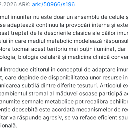
2.2026
ARK:
ark:/50966/s196
mul imunitar nu este doar un ansamblu de celule 
se adaptează continuu la provocări interne și externe
sat treptat de la descrierile clasice ale căilor im
ui în care mediul metabolic modelează răspunsul i
lora tocmai acest teritoriu mai puțin iluminat, da
logia, biologia celulară și medicina clinică conve
l introduce cititorul în conceptul de adaptare imun
t, care depinde de disponibilitatea unor resurse in
icarea subtilă dintre diferite țesuturi. Articolul
ambientul stromal al măduvei osoase participă ac
numite semnale metabolice pot recalibra echilibru
enție deosebită este acordată mecanismelor de re
tar va răspunde agresiv, se va reface eficient sau 
ională.