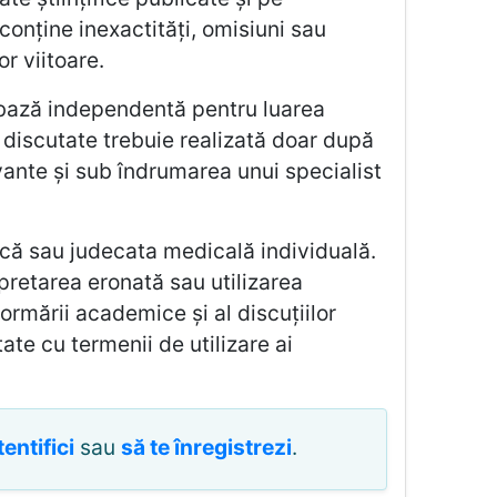
conține inexactități, omisiuni sau
r viitoare.
ca bază independentă pentru luarea
r discutate trebuie realizată doar după
levante și sub îndrumarea unui specialist
ică sau judecata medicală individuală.
pretarea eronată sau utilizarea
ormării academice și al discuțiilor
tate cu termenii de utilizare ai
tentifici
sau
să te înregistrezi
.