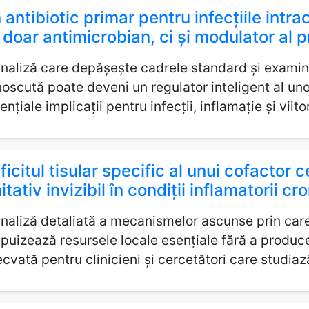
 antibiotic primar pentru infecțiile intra
 doar antimicrobian, ci și modulator al p
naliză care depășește cadrele standard și examin
oscută poate deveni un regulator inteligent al un
ențiale implicații pentru infecții, inflamație și vii
ficitul tisular specific al unui cofactor c
itativ invizibil în condiții inflamatorii cr
naliză detaliată a mecanismelor ascunse prin care 
epuizează resursele locale esențiale fără a produce
cvată pentru clinicieni și cercetători care studiază