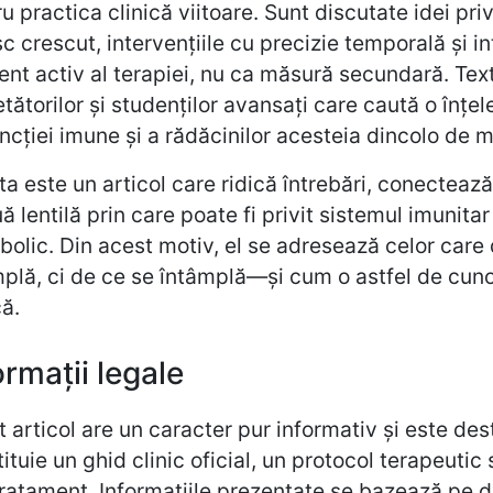
u practica clinică viitoare. Sunt discutate idei pri
sc crescut, intervențiile cu precizie temporală și 
nt activ al terapiei, nu ca măsură secundară. Tex
tătorilor și studenților avansați care caută o înț
ncției imune și a rădăcinilor acesteia dincolo de 
a este un articol care ridică întrebări, conecteaz
ă lentilă prin care poate fi privit sistemul imunita
olic. Din acest motiv, el se adresează celor care
mplă, ci de ce se întâmplă—și cum o astfel de cu
că.
ormații legale
 articol are un caracter pur informativ și este desti
ituie un ghid clinic oficial, un protocol terapeut
ratament. Informațiile prezentate se bazează pe dat