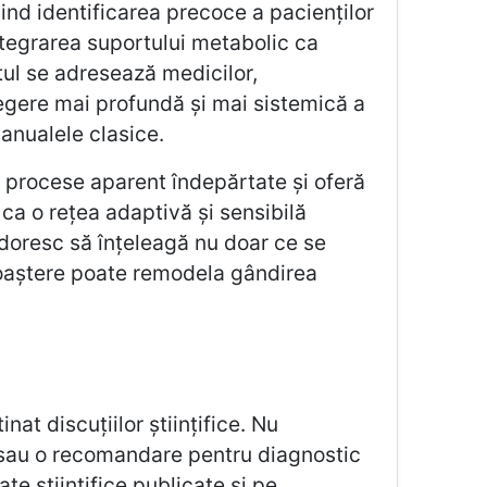
vind identificarea precoce a pacienților
integrarea suportului metabolic ca
tul se adresează medicilor,
elegere mai profundă și mai sistemică a
manualele clasice.
ă procese aparent îndepărtate și oferă
r ca o rețea adaptivă și sensibilă
 doresc să înțeleagă nu doar ce se
noaștere poate remodela gândirea
nat discuțiilor științifice. Nu
ic sau o recomandare pentru diagnostic
e științifice publicate și pe