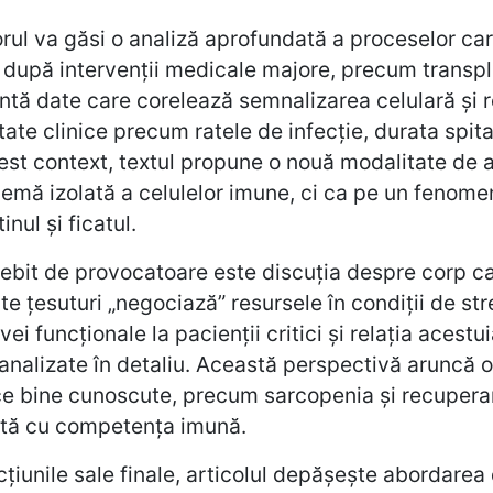
orul va găsi o analiză aprofundată a proceselor car
după intervenții medicale majore, precum transplan
ntă date care corelează semnalizarea celulară și 
tate clinice precum ratele de infecție, durata spita
est context, textul propune o nouă modalitate de 
emă izolată a celulelor imune, ci ca pe un fenome
inul și ficatul.
bit de provocatoare este discuția despre corp ca
ite țesuturi „negociază” resursele în condiții de s
vei funcționale la pacienții critici și relația acestu
analizate în detaliu. Această perspectivă aruncă
ce bine cunoscute, precum sarcopenia și recuperar
ctă cu competența imună.
cțiunile sale finale, articolul depășește abordare